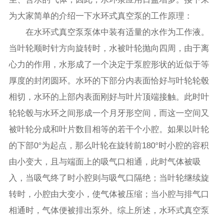
为大家简单的介绍一下水环式真空泵的工作原理：
在水环式真空泵泵体中装有适量的水作为工作液。
当叶轮顺时针方向旋转时，水被叶轮抛向四周，由于离
心力的作用，水形成了一个决定于泵腔形状的近似于等
厚度的封闭圆环。水环的下部分内表面恰好与叶轮轮毂
相切，水环的上部内表面刚好与叶片顶端接触。此时叶
轮轮毂与水环之间形成一个月牙形空间，而这一空间又
被叶轮分成和叶片数目相等的若干个小腔。如果以叶轮
的下部0°为起点，那么叶轮在旋转前180°时小腔的容积
由小变大，且与端面上的吸气口相通，此时气体被吸
入，当吸气终了时小腔则与吸气口隔绝；当叶轮继续旋
转时，小腔由大变小，使气体被压缩；当小腔与排气口
相通时，气体便被排出泵外。综上所述，水环式真空泵