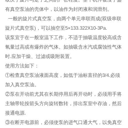
有真空泵油的壳体中，以油作为封闭液和润滑剂。
一般的旋片式真空泵，由两个单元串联而成(双级串联
旋片式真空泵)，可以抽空至5×133.322X10-3Pa.
该泵宜于在一般室温下工作，不适于抽吸温度较高或含
氧量过高或有爆炸的气体。如抽吸含水汽或腐蚀性气体
时.应加干燥、过滤或吸附装置。
使用方法如下：
①检查真空泵油液面高度，如低于油标直径的3/4.必须
加入真空泵油。
②泵在开动前尤其在长期停用后再开动时，必须用手将
主轴带轮按箭头方向旋转数转，排出泵室中存油，然后
接通电源.
③在断开电源前，必须使泵的进气口通大气，以免真空