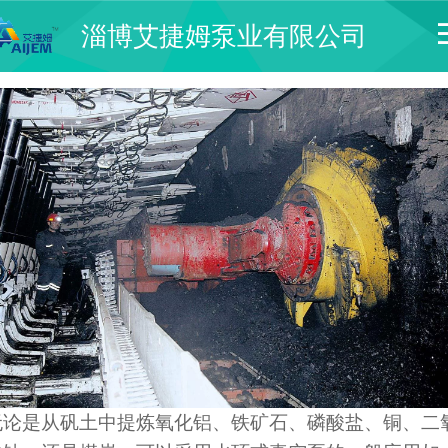
淄博艾捷姆泵业有限公司
无论是从矾土中提炼氧化铝、铁矿石、磷酸盐、铜、二