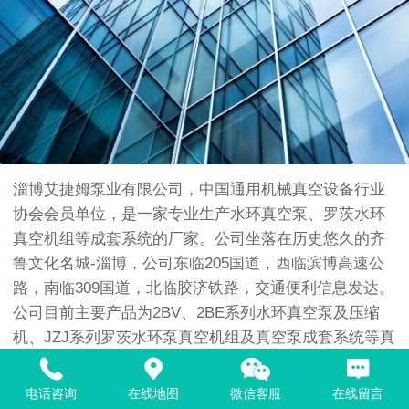
淄博艾捷姆泵业有限公司，中国通用机械真空设备行业
协会会员单位，是一家专业生产水环真空泵、罗茨水环
真空机组等成套系统的厂家。公司坐落在历史悠久的齐
鲁文化名城-淄博，公司东临205国道，西临滨博高速公
路，南临309国道，北临胶济铁路，交通便利信息发达。
公司目前主要产品为2BV、2BE系列水环真空泵及压缩
机、JZJ系列罗茨水环泵真空机组及真空泵成套系统等真
空设备。其中2BV、2BE1、2BE3系列水环真空泵在同行
业中具有领先技术优势，内部结构与进口真空泵相同，
电话咨询
在线地图
微信客服
在线留言