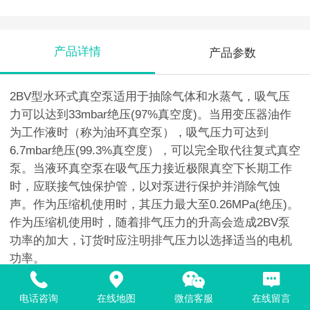
产品详情
产品参数
2BV型水环式真空泵适用于抽除气体和水蒸气，吸气压
力可以达到33mbar绝压(97%真空度)。当用变压器油作
为工作液时（称为油环真空泵），吸气压力可达到
6.7mbar绝压(99.3%真空度），可以完全取代往复式真空
泵。当液环真空泵在吸气压力接近极限真空下长期工作
时，应联接气蚀保护管，以对泵进行保护并消除气蚀
声。作为压缩机使用时，其压力最大至0.26MPa(绝压)。
作为压缩机使用时，随着排气压力的升高会造成2BV泵
功率的加大，订货时应注明排气压力以选择适当的电机
功率。
2BV型水环式真空泵作为新一代节能型产品，其以出色
的性能及众多优点将全面取代同性能的SK、2SK系列水
电话咨询
在线地图
微信客服
在线留言